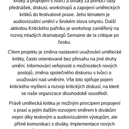
kritiky a propojení s tvůrci a diváky za pomoci řady
přednášek, diskusí, workshopů a zapojení uměleckých
kritiků do festivalové praxe. Jeho tématem je
audiovizuální umění v širokém slova smyslu. Další
aktivitou Kritického pařníku je workshop zaměřený na
rozvoj mladých dramaturgů Semaine de la critique po
česku.
Cílem projektu je změna nastavení uvažování umělecké
kritiky, často orientované bez přesahu na jiné druhy
umění. Informování veřejnosti o možnostech nových
postojů, změna společného diskursu s tvůrci o
uvažování nad uměním. Vše toto splňuje pojem
kritického myšlení a rozvoji kritických diskusí, na které
se naše organizace dlouhodobě soustředí.
Právě umělecká kritika je možným principem propojení
s praxí a jejím dalším rozvojem směrem k divákům
nejen díky textovým a audiovizuálním výstupům, ale
přímé komunikaci s diváky. Implementace nových