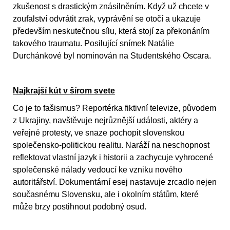
zkušenost s drastickým znásilněním. Když už chcete v
zoufalství odvrátit zrak, vyprávění se otočí a ukazuje
především neskutečnou sílu, která stojí za překonáním
takového traumatu. Posilující snímek Natálie
Durchánkové byl nominován na Studentského Oscara.
Najkrajší kút v šírom svete
Co je to fašismus? Reportérka fiktivní televize, původem
z Ukrajiny, navštěvuje nejrůznější události, aktéry a
veřejné protesty, ve snaze pochopit slovenskou
společensko-politickou realitu. Naráží na neschopnost
reflektovat vlastní jazyk i historii a zachycuje vyhrocené
společenské nálady vedoucí ke vzniku nového
autoritářství. Dokumentární esej nastavuje zrcadlo nejen
současnému Slovensku, ale i okolním státům, které
může brzy postihnout podobný osud.