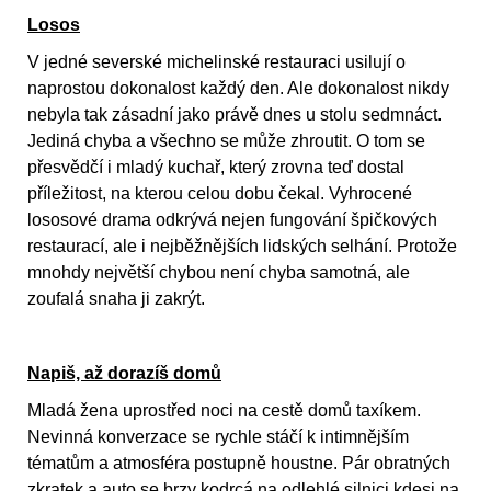
Losos
V jedné severské michelinské restauraci usilují o
naprostou dokonalost každý den. Ale dokonalost nikdy
nebyla tak zásadní jako právě dnes u stolu sedmnáct.
Jediná chyba a všechno se může zhroutit. O tom se
přesvědčí i mladý kuchař, který zrovna teď dostal
příležitost, na kterou celou dobu čekal. Vyhrocené
lososové drama odkrývá nejen fungování špičkových
restaurací, ale i nejběžnějších lidských selhání. Protože
mnohdy největší chybou není chyba samotná, ale
zoufalá snaha ji zakrýt.
Napiš, až dorazíš domů
Mladá žena uprostřed noci na cestě domů taxíkem.
Nevinná konverzace se rychle stáčí k intimnějším
tématům a atmosféra postupně houstne. Pár obratných
zkratek a auto se brzy kodrcá na odlehlé silnici kdesi na