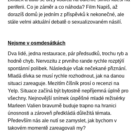
periferii. Co je záměr a co náhoda? Film Napiš, až
dorazíš domů je jedním z příspěvků k nekonečné, ale
stále velmi aktuální debatě o sexualizovaném násilí.
Nejsme v osmdesátkách
Dva lidé, jedna restaurace, pár předsudků, trochu ryb a
hodně chyb. Nervozitu z prvního rande rychle rozptýlí
spontánní polibek. Následuje však nečekané přiznání.
Mladá dívka se musí rychle rozhodnout, jak na danou
situaci zareaguje. Mezitím číšník prosí o recenzi na
Yelp. Situace začíná být bytostně nepříjemná úplně pro
všechny. Nejnovější snímek úspěšné mladé režisérky
Marleen Valien bravurně buduje trapno na hranici
únosnosti a zároveň předkládá důležitá témata.
Především nás ale nutí se zamyslet, jak bychom v
takovém momentě zareagovali my?