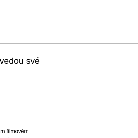
ovedou své
kém filmovém